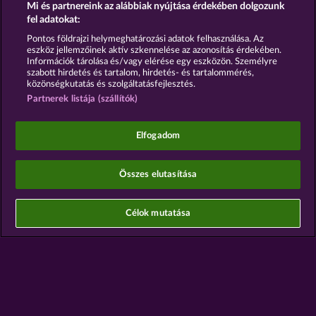
Mi és partnereink az alábbiak nyújtása érdekében dolgozunk
Részvételi feltételek
fel adatokat:
Pontos földrajzi helymeghatározási adatok felhasználása. Az
Adatkezelési tájékoztató
Impresszum
eszköz jellemzőinek aktív szkennelése az azonosítás érdekében.
Információk tárolása és/vagy elérése egy eszközön. Személyre
szabott hirdetés és tartalom, hirdetés- és tartalommérés,
A cég
GYIK
Partnerprogram
Facebook
közönségkutatás és szolgáltatásfejlesztés.
Partnerek listája (szállítók)
Visszavonási kérelem benyújtása
Elfogadom
Összes elutasítása
A közösségi kaszinójátékok kizárólag szórakoztatási
célt szolgálnak, és azok egyáltalán nem
befolyásolják, hogy a játékos a jövőben valódi
Célok mutatása
pénzzel mennyire lesz sikeres a szerencsejáték
terén.
©2026 Whow Games GmbH