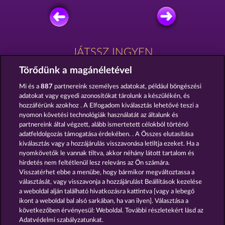
JÁTSSZ INGYEN
Törődünk a magánéletével
Mi és a
887
partnereink személyes adatokat, például böngészési
adatokat vagy egyedi azonosítókat tárolunk a készülékén, és
hozzáférünk azokhoz . A Elfogadom kiválasztás lehetővé teszi a
nyomon követési technológiák használatát az általunk és
EGGSTRA WILDS
THE THREE MUSKETEERS
partnereink által végzett, alább ismertetett célokból történő
adatfeldolgozás támogatása érdekében. . A Összes elutasítása
kiválasztás vagy a hozzájárulás visszavonása letiltja ezeket. Ha a
nyomkövetők le vannak tiltva, akkor néhány látott tartalom és
hirdetés nem feltétlenül lesz releváns az Ön számára.
Visszatérhet ebbe a menübe, hogy bármikor megváltoztassa a
THE WARLOCKS BOOK
THE BLACK BOOK OF PIRATES
választását, vagy visszavonja a hozzájárulást Beállítások kezelése
a weboldal alján található hivatkozásra kattintva [vagy a lebegő
ikont a weboldal bal alsó sarkában, ha van ilyen]. Választása a
következőben érvényesül: Weboldal. További részletekért lásd az
Adatvédelmi szabályzatunkat.