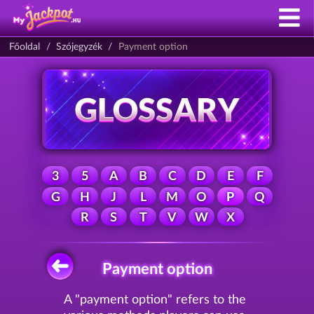
Főoldal
Szójegyzék
Payment option
3
5
A
B
C
D
E
F
G
H
J
L
M
O
P
Q
R
S
T
V
W
X
Payment option
A "payment option" refers to the