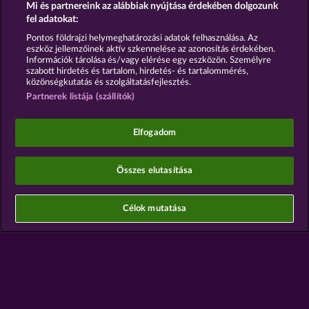
Mi és partnereink az alábbiak nyújtása érdekében dolgozunk
Részvételi feltételek
fel adatokat:
Pontos földrajzi helymeghatározási adatok felhasználása. Az
Adatkezelési tájékoztató
Impresszum
eszköz jellemzőinek aktív szkennelése az azonosítás érdekében.
Információk tárolása és/vagy elérése egy eszközön. Személyre
szabott hirdetés és tartalom, hirdetés- és tartalommérés,
A cég
GYIK
Partnerprogram
Facebook
közönségkutatás és szolgáltatásfejlesztés.
Partnerek listája (szállítók)
Visszavonási kérelem benyújtása
Elfogadom
Összes elutasítása
A közösségi kaszinójátékok kizárólag szórakoztatási
célt szolgálnak, és azok egyáltalán nem
befolyásolják, hogy a játékos a jövőben valódi
Célok mutatása
pénzzel mennyire lesz sikeres a szerencsejáték
terén.
©2026 Whow Games GmbH