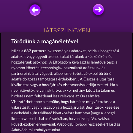
JÁTSSZ INGYEN
Törődünk a magánéletével
Mi és a
887
partnereink személyes adatokat, például böngészési
adatokat vagy egyedi azonosítókat tárolunk a készülékén, és
hozzáférünk azokhoz . A Elfogadom kiválasztás lehetővé teszi a
nyomon követési technológiák használatát az általunk és
EGGSTRA WILDS
THE THREE MUSKETEERS
partnereink által végzett, alább ismertetett célokból történő
adatfeldolgozás támogatása érdekében. . A Összes elutasítása
kiválasztás vagy a hozzájárulás visszavonása letiltja ezeket. Ha a
nyomkövetők le vannak tiltva, akkor néhány látott tartalom és
hirdetés nem feltétlenül lesz releváns az Ön számára.
Visszatérhet ebbe a menübe, hogy bármikor megváltoztassa a
THE WARLOCKS BOOK
THE BLACK BOOK OF PIRATES
választását, vagy visszavonja a hozzájárulást Beállítások kezelése
a weboldal alján található hivatkozásra kattintva [vagy a lebegő
ikont a weboldal bal alsó sarkában, ha van ilyen]. Választása a
következőben érvényesül: Weboldal. További részletekért lásd az
Adatvédelmi szabályzatunkat.