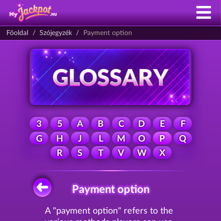
Főoldal
Szójegyzék
Payment option
3
5
A
B
C
D
E
F
G
H
J
L
M
O
P
Q
R
S
T
V
W
X
Payment option
A "payment option" refers to the