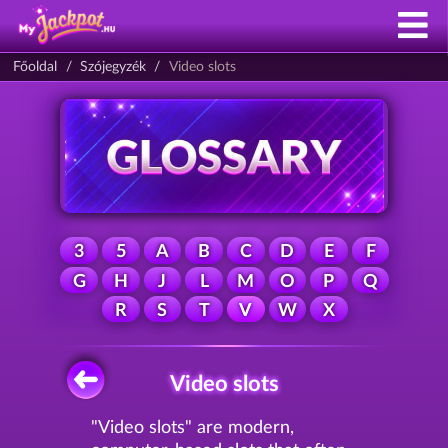
Főoldal
Szójegyzék
Video slots
3
5
A
B
C
D
E
F
G
H
J
L
M
O
P
Q
R
S
T
V
W
X
Video slots
"Video slots" are modern,