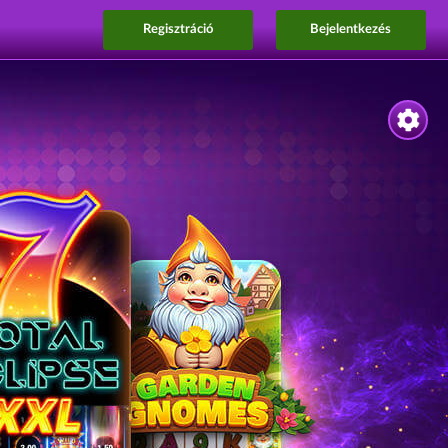
Regisztráció
Bejelentkezés