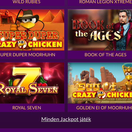
WILD RUBIES
ROMAN LEGION XTREME
SUPER DUPER MOORHUHN
BOOK OF THE AGES
ROYAL SEVEN
GOLDEN EI OF MOORHUH
Minden Jackpot játék