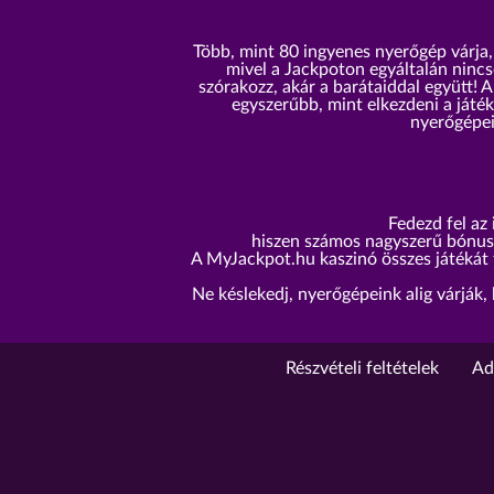
Több, mint 80 ingyenes nyerőgép várja, 
mivel a Jackpoton egyáltalán nincs
szórakozz, akár a barátaiddal együtt! 
egyszerűbb, mint elkezdeni a játéko
nyerőgépeiv
Fedezd fel a
hiszen számos nagyszerű bónuss
A MyJackpot.hu kaszinó összes játékát f
Ne késlekedj, nyerőgépeink alig várják
Részvételi feltételek
Ad