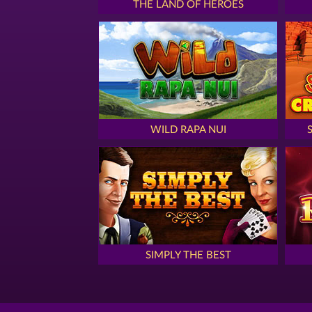
THE LAND OF HEROES
WILD RAPA NUI
SIMPLY THE BEST