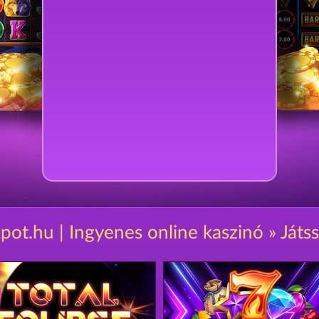
ot.hu | Ingyenes online kaszinó » Játs