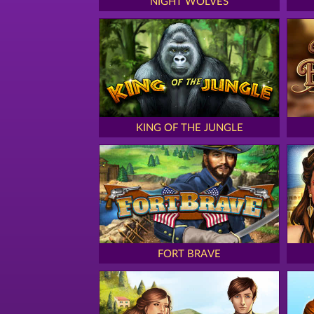
NIGHT WOLVES
KING OF THE JUNGLE
FORT BRAVE