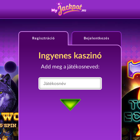
Regisztráció
Bejelentkezés
Ingyenes kaszinó
Add meg a játékosneved: