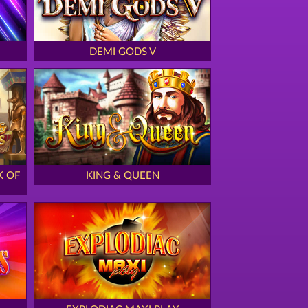
DEMI GODS V
K OF
KING & QUEEN