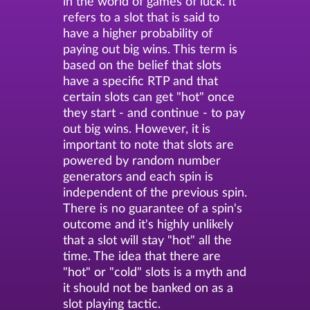
in the world of games of luck. It
refers to a slot that is said to
have a higher probability of
paying out big wins. This term is
based on the belief that slots
have a specific RTP and that
certain slots can get "hot" once
they start - and continue - to pay
out big wins. However, it is
important to note that slots are
powered by random number
generators and each spin is
independent of the previous spin.
There is no guarantee of a spin's
outcome and it's highly unlikely
that a slot will stay "hot" all the
time. The idea that there are
"hot" or "cold" slots is a myth and
it should not be banked on as a
slot playing tactic.