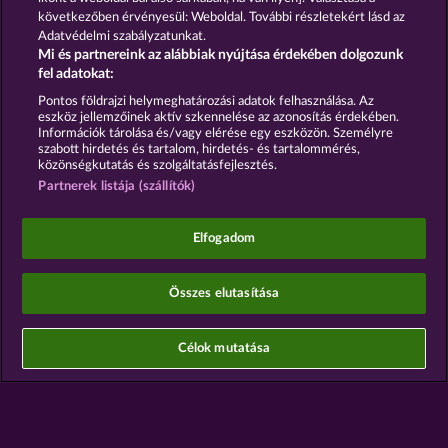
következőben érvényesül: Weboldal. További részletekért lásd az
Adatvédelmi szabályzatunkat.
Mi és partnereink az alábbiak nyújtása érdekében dolgozunk
Részvételi feltételek
fel adatokat:
Pontos földrajzi helymeghatározási adatok felhasználása. Az
Adatkezelési tájékoztató
Impresszum
eszköz jellemzőinek aktív szkennelése az azonosítás érdekében.
Információk tárolása és/vagy elérése egy eszközön. Személyre
szabott hirdetés és tartalom, hirdetés- és tartalommérés,
A cég
GYIK
Partnerprogram
Facebook
közönségkutatás és szolgáltatásfejlesztés.
Partnerek listája (szállítók)
Visszavonási kérelem benyújtása
Elfogadom
Összes elutasítása
A közösségi kaszinójátékok kizárólag szórakoztatási
célt szolgálnak, és azok egyáltalán nem
befolyásolják, hogy a játékos a jövőben valódi
Célok mutatása
pénzzel mennyire lesz sikeres a szerencsejáték
terén.
©2026 Whow Games GmbH