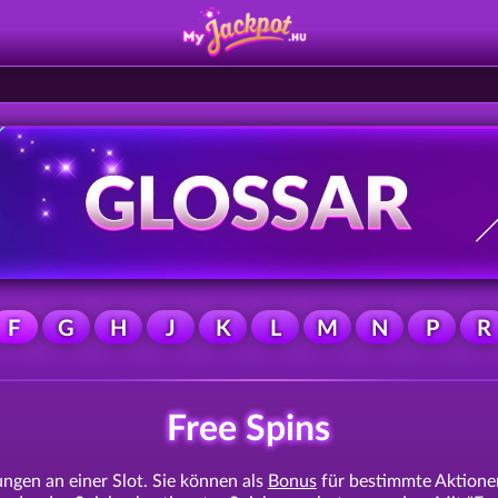
F
G
H
J
K
L
M
N
P
R
Free Spins
ngen an einer Slot. Sie können als
Bonus
für bestimmte Aktionen