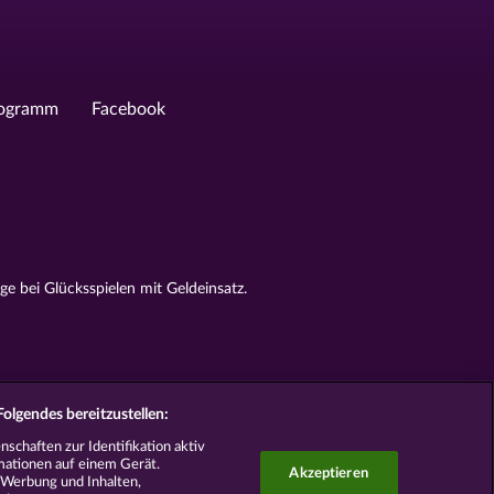
Programm
Facebook
ge bei Glücksspielen mit Geldeinsatz.
olgendes bereitzustellen:
chaften zur Identifikation aktiv
mationen auf einem Gerät.
Akzeptieren
 Werbung und Inhalten,