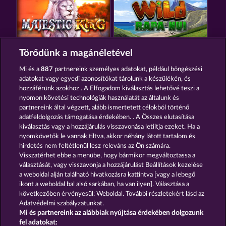
MAJESTIC KING
WILD RAPA NUI
Törődünk a magánéletével
Mi és a
887
partnereink személyes adatokat, például böngészési
adatokat vagy egyedi azonosítókat tárolunk a készülékén, és
hozzáférünk azokhoz . A Elfogadom kiválasztás lehetővé teszi a
nyomon követési technológiák használatát az általunk és
partnereink által végzett, alább ismertetett célokból történő
adatfeldolgozás támogatása érdekében. . A Összes elutasítása
CUTIE CAT
SAVANNA MOON
kiválasztás vagy a hozzájárulás visszavonása letiltja ezeket. Ha a
nyomkövetők le vannak tiltva, akkor néhány látott tartalom és
hirdetés nem feltétlenül lesz releváns az Ön számára.
Visszatérhet ebbe a menübe, hogy bármikor megváltoztassa a
Részvételi feltételek
választását, vagy visszavonja a hozzájárulást Beállítások kezelése
a weboldal alján található hivatkozásra kattintva [vagy a lebegő
Adatkezelési tájékoztató
Impresszum
ikont a weboldal bal alsó sarkában, ha van ilyen]. Választása a
következőben érvényesül: Weboldal. További részletekért lásd az
Adatvédelmi szabályzatunkat.
A cég
GYIK
Partnerprogram
Facebook
Mi és partnereink az alábbiak nyújtása érdekében dolgozunk
fel adatokat: