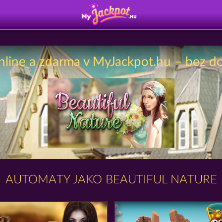
nline a zdarma v MyJackpot.hu – bez d
AUTOMATY JAKO BEAUTIFUL NATURE