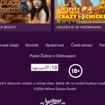
CK BEAUTY
GOLDEN EI OF MOORHUHN
hraně údajů
Kontakt
Společnost
Časté dotazy
Par
Podat Žádost o Odstoupení
adně k zábavním účelům a nemají vůbec žádný vliv na možné budoucí úspě
©2026 Whow Games GmbH