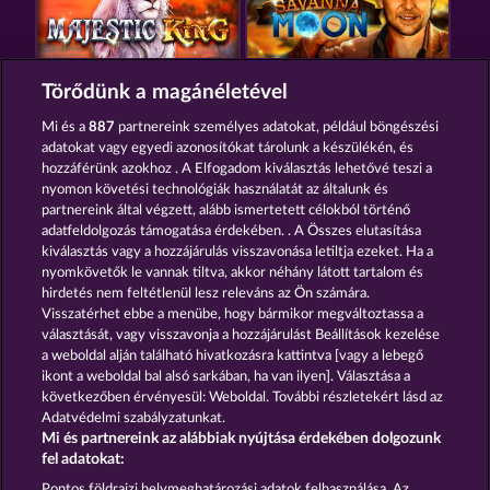
MAJESTIC KING
SAVANNA MOON
Törődünk a magánéletével
Mi és a
887
partnereink személyes adatokat, például böngészési
adatokat vagy egyedi azonosítókat tárolunk a készülékén, és
hozzáférünk azokhoz . A Elfogadom kiválasztás lehetővé teszi a
nyomon követési technológiák használatát az általunk és
partnereink által végzett, alább ismertetett célokból történő
adatfeldolgozás támogatása érdekében. . A Összes elutasítása
ATLANTIC WILDS
NIGHT WOLVES
kiválasztás vagy a hozzájárulás visszavonása letiltja ezeket. Ha a
nyomkövetők le vannak tiltva, akkor néhány látott tartalom és
hirdetés nem feltétlenül lesz releváns az Ön számára.
Visszatérhet ebbe a menübe, hogy bármikor megváltoztassa a
Részvételi feltételek
választását, vagy visszavonja a hozzájárulást Beállítások kezelése
a weboldal alján található hivatkozásra kattintva [vagy a lebegő
Adatkezelési tájékoztató
Impresszum
ikont a weboldal bal alsó sarkában, ha van ilyen]. Választása a
következőben érvényesül: Weboldal. További részletekért lásd az
Adatvédelmi szabályzatunkat.
A cég
GYIK
Partnerprogram
Facebook
Mi és partnereink az alábbiak nyújtása érdekében dolgozunk
fel adatokat:
Visszavonási kérelem benyújtása
Pontos földrajzi helymeghatározási adatok felhasználása. Az