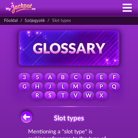
Főoldal
Szójegyzék
Slot types
3
5
A
B
C
D
E
F
G
H
J
L
M
O
P
Q
R
S
T
V
W
X
Slot types
Mentioning a "slot type" is