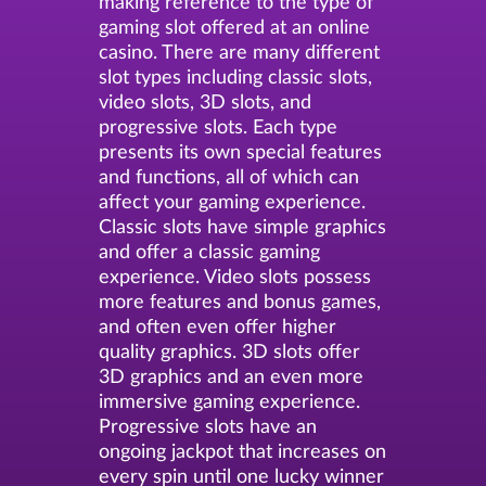
making reference to the type of
gaming slot offered at an online
casino. There are many different
slot types including classic slots,
video slots, 3D slots, and
progressive slots. Each type
presents its own special features
and functions, all of which can
affect your gaming experience.
Classic slots have simple graphics
and offer a classic gaming
experience. Video slots possess
more features and bonus games,
and often even offer higher
quality graphics. 3D slots offer
3D graphics and an even more
immersive gaming experience.
Progressive slots have an
ongoing jackpot that increases on
every spin until one lucky winner