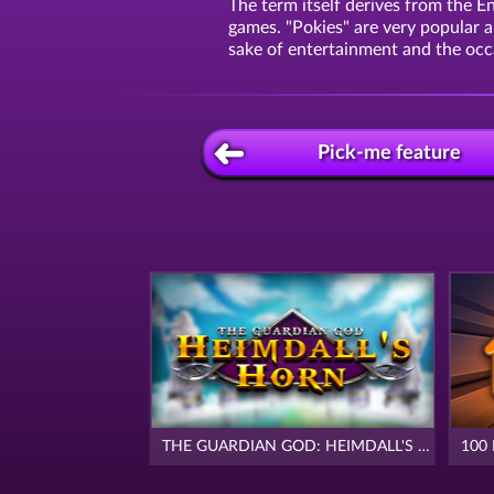
The term itself derives from the E
games. "Pokies" are very popular a
sake of entertainment and the occa
Pick-me feature
THE GUARDIAN GOD: HEIMDALL'S HORN
100