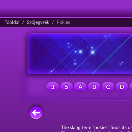
Főoldal
Szójegyzék
Pokies
3
5
A
B
C
D
The slang term "pokies" finds its u