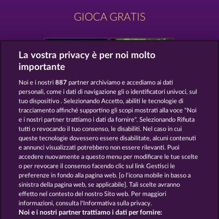
GIOCA GRATIS
La vostra privacy è per noi molto
importante
QUANTUM CLASH
ROBIN & HIS GIRL
Noi e i nostri
887
partner archiviamo e accediamo ai dati
personali, come i dati di navigazione gli o identificatori univoci, sul
tuo dispositivo . Selezionando Accetto, abiliti le tecnologie di
tracciamento affinché supportino gli scopi mostrati alla voce "Noi
e i nostri partner trattiamo i dati da fornire". Selezionando Rifiuta
tutti o revocando il tuo consenso, le disabiliti. Nel caso in cui
BLAZING STAR
FRUIT LOVE
queste tecnologie dovessero essere disabilitate, alcuni contenuti
e annunci visualizzati potrebbero non essere rilevanti. Puoi
accedere nuovamente a questo menu per modificare le tue scelte
o per revocare il consenso facendo clic sul link Gestisci le
preferenze in fondo alla pagina web. [o l'icona mobile in basso a
sinistra della pagina web, se applicabile]. Tali scelte avranno
Termini e condizioni
effetto nel contesto del nostro Sito web. Per maggiori
informazioni, consulta l'Informativa sulla privacy.
Noi e i nostri partner trattiamo i dati per fornire:
Informativa sulla privacy
Note legali