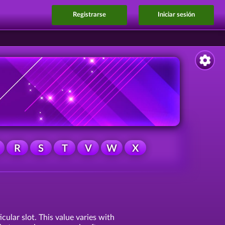
Registrarse
Iniciar sesión
R
S
T
V
W
X
ular slot. This value varies with