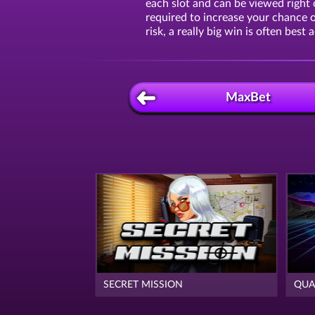
each slot and can be viewed right 
required to increase your chance o
risk, a really big win is often be
MaxBet
SECRET MISSION
QUA