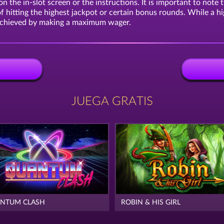
on the in-slot screen or the instructions. It is important to not
f hitting the highest jackpot or certain bonus rounds. While a h
st achieved by making a maximum wager.
JUEGA GRATIS
NTUM CLASH
ROBIN & HIS GIRL