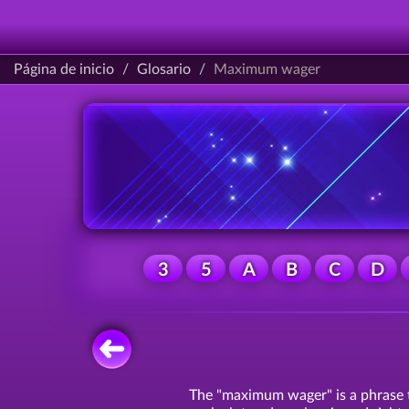
Página de inicio
Glosario
Maximum wager
3
5
A
B
C
D
The "maximum wager" is a phrase th