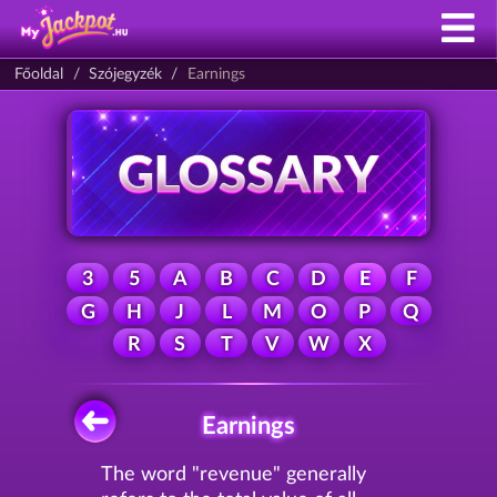
Főoldal
Szójegyzék
Earnings
3
5
A
B
C
D
E
F
G
H
J
L
M
O
P
Q
R
S
T
V
W
X
Earnings
The word "revenue" generally