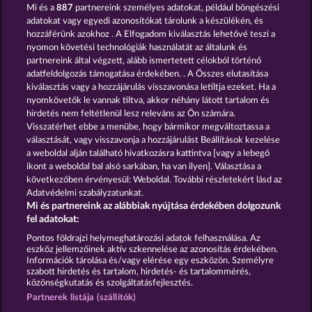
Mi és a
887
partnereink személyes adatokat, például böngészési
adatokat vagy egyedi azonosítókat tárolunk a készülékén, és
hozzáférünk azokhoz . A Elfogadom kiválasztás lehetővé teszi a
nyomon követési technológiák használatát az általunk és
BOOK OF THE AGES
BEAUTIFUL NATURE
partnereink által végzett, alább ismertetett célokból történő
adatfeldolgozás támogatása érdekében. . A Összes elutasítása
kiválasztás vagy a hozzájárulás visszavonása letiltja ezeket. Ha a
nyomkövetők le vannak tiltva, akkor néhány látott tartalom és
hirdetés nem feltétlenül lesz releváns az Ön számára.
Visszatérhet ebbe a menübe, hogy bármikor megváltoztassa a
SIMPLY THE BEST
ROYAL SEVEN
választását, vagy visszavonja a hozzájárulást Beállítások kezelése
a weboldal alján található hivatkozásra kattintva [vagy a lebegő
ikont a weboldal bal alsó sarkában, ha van ilyen]. Választása a
következőben érvényesül: Weboldal. További részletekért lásd az
Adatvédelmi szabályzatunkat.
Mi és partnereink az alábbiak nyújtása érdekében dolgozunk
Részvételi feltételek
fel adatokat:
Pontos földrajzi helymeghatározási adatok felhasználása. Az
Adatkezelési tájékoztató
Impresszum
eszköz jellemzőinek aktív szkennelése az azonosítás érdekében.
Információk tárolása és/vagy elérése egy eszközön. Személyre
szabott hirdetés és tartalom, hirdetés- és tartalommérés,
A cég
GYIK
Partnerprogram
Facebook
közönségkutatás és szolgáltatásfejlesztés.
Partnerek listája (szállítók)
Visszavonási kérelem benyújtása