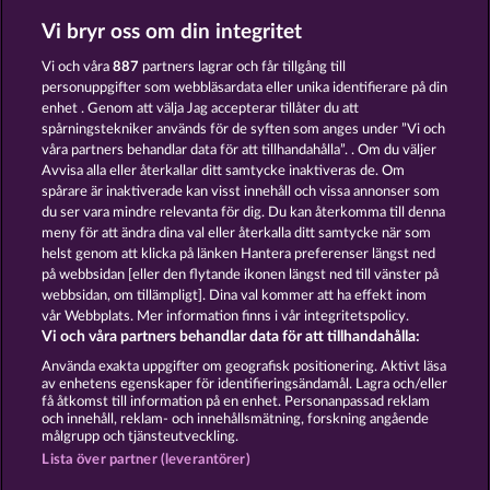
Vi bryr oss om din integritet
ROMAN LEGION XTREME
MAAAX DIAMONDS
Vi och våra
887
partners lagrar och får tillgång till
personuppgifter som webbläsardata eller unika identifierare på din
enhet . Genom att välja Jag accepterar tillåter du att
spårningstekniker används för de syften som anges under ”Vi och
våra partners behandlar data för att tillhandahålla”. . Om du väljer
WILD RAPA NUI
SUPER DUPER MOORHUHN
Avvisa alla eller återkallar ditt samtycke inaktiveras de. Om
spårare är inaktiverade kan visst innehåll och vissa annonser som
du ser vara mindre relevanta för dig. Du kan återkomma till denna
meny för att ändra dina val eller återkalla ditt samtycke när som
helst genom att klicka på länken Hantera preferenser längst ned
på webbsidan [eller den flytande ikonen längst ned till vänster på
Användarvillkor
Sekretesspolicy
Avtryck
webbsidan, om tillämpligt]. Dina val kommer att ha effekt inom
vår Webbplats. Mer information finns i vår integritetspolicy.
Om Företaget
FAQ
Partnerprogram
Vi och våra partners behandlar data för att tillhandahålla:
Använda exakta uppgifter om geografisk positionering. Aktivt läsa
Facebook
av enhetens egenskaper för identifieringsändamål. Lagra och/eller
få åtkomst till information på en enhet. Personanpassad reklam
och innehåll, reklam- och innehållsmätning, forskning angående
Skicka in en begäran om att ångra köpet
målgrupp och tjänsteutveckling.
Lista över partner (leverantörer)