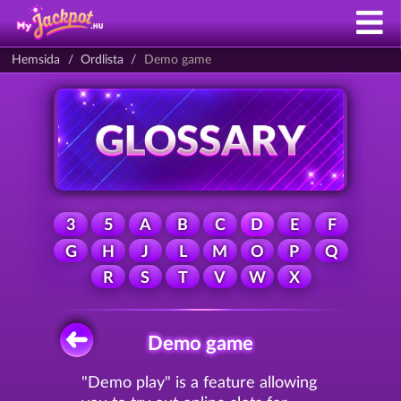
Hemsida
Ordlista
Demo game
3
5
A
B
C
D
E
F
G
H
J
L
M
O
P
Q
R
S
T
V
W
X
Demo game
"Demo play" is a feature allowing