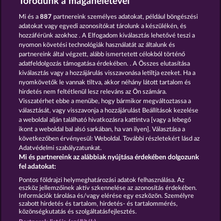
Törődünk a magánéletével
Mi és a
887
partnereink személyes adatokat, például böngészési
adatokat vagy egyedi azonosítókat tárolunk a készülékén, és
hozzáférünk azokhoz . A Elfogadom kiválasztás lehetővé teszi a
nyomon követési technológiák használatát az általunk és
STICKY DIAMONDS
MAGIC STONE
partnereink által végzett, alább ismertetett célokból történő
adatfeldolgozás támogatása érdekében. . A Összes elutasítása
kiválasztás vagy a hozzájárulás visszavonása letiltja ezeket. Ha a
nyomkövetők le vannak tiltva, akkor néhány látott tartalom és
hirdetés nem feltétlenül lesz releváns az Ön számára.
Visszatérhet ebbe a menübe, hogy bármikor megváltoztassa a
ROMAN LEGION
CRYSTAL BALL
választását, vagy visszavonja a hozzájárulást Beállítások kezelése
a weboldal alján található hivatkozásra kattintva [vagy a lebegő
ikont a weboldal bal alsó sarkában, ha van ilyen]. Választása a
következőben érvényesül: Weboldal. További részletekért lásd az
Adatvédelmi szabályzatunkat.
Mi és partnereink az alábbiak nyújtása érdekében dolgozunk
Részvételi feltételek
fel adatokat:
Pontos földrajzi helymeghatározási adatok felhasználása. Az
Adatkezelési tájékoztató
Impresszum
eszköz jellemzőinek aktív szkennelése az azonosítás érdekében.
Információk tárolása és/vagy elérése egy eszközön. Személyre
szabott hirdetés és tartalom, hirdetés- és tartalommérés,
A cég
GYIK
Partnerprogram
Facebook
közönségkutatás és szolgáltatásfejlesztés.