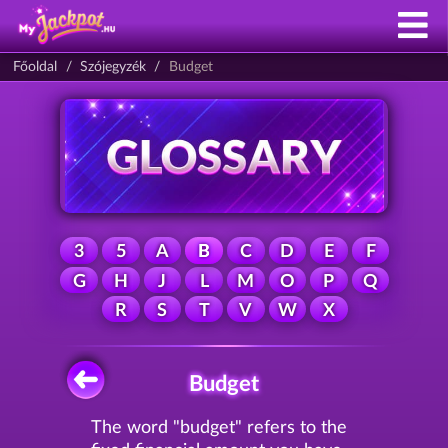
Főoldal
Szójegyzék
Budget
3
5
A
B
C
D
E
F
G
H
J
L
M
O
P
Q
R
S
T
V
W
X
Budget
The word "budget" refers to the