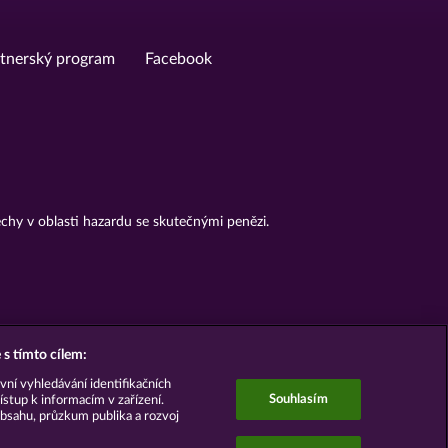
tnerský program
Facebook
chy v oblasti hazardu se skutečnými penězi.
s tímto cílem:
vní vyhledávání identifikačních
Souhlasím
ístup k informacím v zařízení.
bsahu, průzkum publika a rozvoj