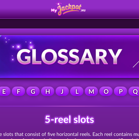
E
F
G
H
J
L
M
O
P
Q
5-reel slots
ne slots that consist of five horizontal reels. Each reel contains 