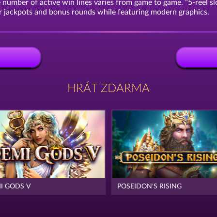
e number of active win lines varies from game to game. "5-reel s
er jackpots and bonus rounds while featuring modern graphics.
HRÁT ZDARMA
I GODS V
POSEIDON'S RISING