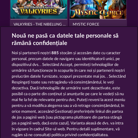
VALKYRIES - THE NIBELUNG LEGENDS
MYSTIC FORCE
Nouă ne pasă ca datele tale personale să
rămână confidențiale
Noi și partenerii noștri
885
stocăm și accesăm date cu caracter
personal, precum datele de navigare sau identificatorii unici, pe
dispozitivul dvs. . Selectând Accept, permiteți tehnologiilor de
GATES OF ISHTAR
THE LAND OF HEROES
urmărire să funcționeze în scopurile în care noi și partenerii noștri
prelucrăm datele furnizate, scopuri prezentate mai jos. . Selectând
Respingeți toate sau retragându-vă consimțământul, le veți
dezactiva. Dacă tehnologiile de urmărire sunt dezactivate, este
Termeni și condiții
posibil ca o parte din conținut și anunțurile pe care le vedeți să nu
mai fie la fel de relevante pentru dvs. Puteți reveni la acest meniu
Declarație de confidențialitate
pentru a vă modifica alegerea sau a vă retrage consimțământul, în
orice moment, accesând Gestionați preferințele linkul din partea
de jos a paginii web [sau pictograma plutitoare din partea stângă
Asistență tehnică
Firmă
jos a paginii web, dacă este cazul]. Varianta aleasă de dvs. va intra
în vigoare în cadrul Site-ul web. Pentru detalii suplimentare, vă
Întrebări frecvente
Program de afiliere
rugăm să ne consultați politica privind confidențialitatea.