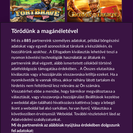
FORT BRAVE
ROMAN LEGION
Törődünk a magánéletével
Mi és a
885
partnereink személyes adatokat, például böngészési
adatokat vagy egyedi azonosítókat tárolunk a készülékén, és
hozzáférünk azokhoz . A Elfogadom kiválasztás lehetővé teszi a
nyomon követési technológiák használatát az általunk és
partnereink által végzett, alább ismertetett célokból történő
adatfeldolgozás támogatása érdekében. . A Összes elutasítása
THE GRIFFIN
GATES OF PERSIA
kiválasztás vagy a hozzájárulás visszavonása letiltja ezeket. Ha a
nyomkövetők le vannak tiltva, akkor néhány látott tartalom és
hirdetés nem feltétlenül lesz releváns az Ön számára.
Visszatérhet ebbe a menübe, hogy bármikor megváltoztassa a
Részvételi feltételek
választását, vagy visszavonja a hozzájárulást Beállítások kezelése
a weboldal alján található hivatkozásra kattintva [vagy a lebegő
Adatkezelési tájékoztató
Impresszum
ikont a weboldal bal alsó sarkában, ha van ilyen]. Választása a
következőben érvényesül: Weboldal. További részletekért lásd az
Adatvédelmi szabályzatunkat.
A cég
GYIK
Partnerprogram
Facebook
Mi és partnereink az alábbiak nyújtása érdekében dolgozunk
fel adatokat: