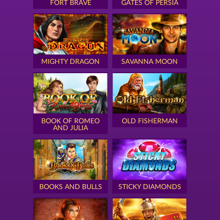
FORT BRAVE
GATES OF PERSIA
MIGHTY DRAGON
SAVANNA MOON
BOOK OF ROMEO
OLD FISHERMAN
AND JULIA
BOOKS AND BULLS
STICKY DIAMONDS