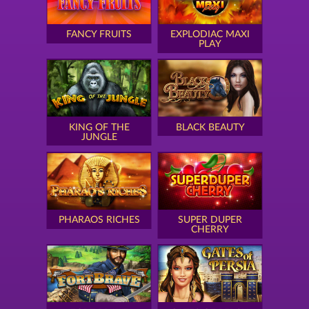
FANCY FRUITS
EXPLODIAC MAXI
PLAY
KING OF THE
BLACK BEAUTY
JUNGLE
PHARAOS RICHES
SUPER DUPER
CHERRY