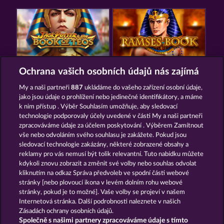
JACK POTTER AND THE BOOK OF TEOS
RAMSES BOOK
Ochrana vašich osobních údajů nás zajímá
My a naši partneři
887
ukládáme do vašeho zařízení osobní údaje,
jako jsou údaje o prohlížení nebo jedinečné identifikátory, a máme
k nim přístup . Výběr Souhlasím umožňuje, aby sledovací
technologie podporovaly účely uvedené v části My a naši partneři
zpracováváme údaje za účelem poskytování . Výběrem Zamítnout
vše nebo odvoláním svého souhlasu je zakážete. Pokud jsou
LUCKY PHARAOH WILD
CLEOPATRA'S CROWN
sledovací technologie zakázány, některé zobrazené obsahy a
reklamy pro vás nemusí být tolik relevantní. Tuto nabídku můžete
kdykoli znovu zobrazit a změnit své volby nebo souhlas odvolat
kliknutím na odkaz Správa předvoleb ve spodní části webové
Podmínky
Prohlášení o ochraně údajů
stránky [nebo plovoucí ikona v levém dolním rohu webové
stránky, pokud je to možné]. Vaše volby se projeví v našem
Kontakt
Společnost
Časté dotazy
Internetová stránka. Další podrobnosti naleznete v našich
Zásadách ochrany osobních údajů.
Společně s našimi partnery zpracováváme údaje s tímto
Partnerský program
Facebook