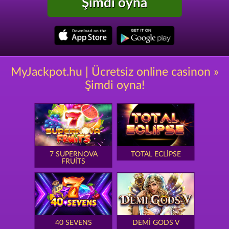
Şimdi oyna
MyJackpot.hu | Ücretsiz online casinon »
Şimdi oyna!
7 SUPERNOVA
TOTAL ECLIPSE
FRUITS
40 SEVENS
DEMI GODS V