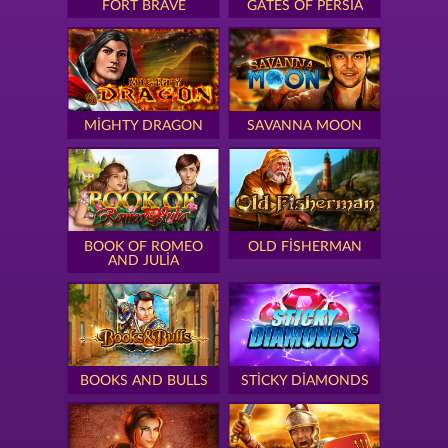
FORT BRAVE
GATES OF PERSIA
MIGHTY DRAGON
SAVANNA MOON
BOOK OF ROMEO
OLD FISHERMAN
AND JULIA
BOOKS AND BULLS
STICKY DIAMONDS