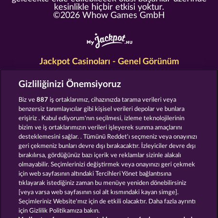
kesinlikle hiçbir etkisi yoktur.
©2026 Whow Games GmbH
Jackpot Casinoları - Genel Görünüm
https://www.myjackpot.com/cs
Gizliliğinizi Önemsiyoruz
https://www.myjackpot.dk
Biz ve
887
iş ortaklarımız, cihazınızda tarama verileri veya
benzersiz tanımlayıcılar gibi kişisel verileri depolar ve bunlara
https://www.jackpot.de
erişiriz . Kabul ediyorum'nın seçilmesi, izleme teknolojilerinin
bizim ve iş ortaklarımızın verileri işleyerek sunma amaçlarını
https://www.jackpot.at
desteklemesini sağlar. . Tümünü Reddet'ı seçmeniz veya onayınızı
geri çekmeniz bunları devre dışı bırakacaktır. İzleyiciler devre dışı
https://www.myjackpot.co.uk
bırakılırsa, gördüğünüz bazı içerik ve reklamlar sizinle alakalı
olmayabilir. Seçimlerinizi değiştirmek veya onayınızı geri çekmek
https://www.myjackpot.com/en
için web sayfasının altındaki Tercihleri Yönet bağlantısına
tıklayarak istediğiniz zaman bu menüye yeniden dönebilirsiniz
https://www.myjackpot.es
[veya varsa web sayfasının sol alt kısmındaki kayan simge].
Seçimleriniz Website'mız için de etkili olacaktır. Daha fazla ayrıntı
https://www.myjackpot.fr
için Gizlilik Politikamıza bakın.