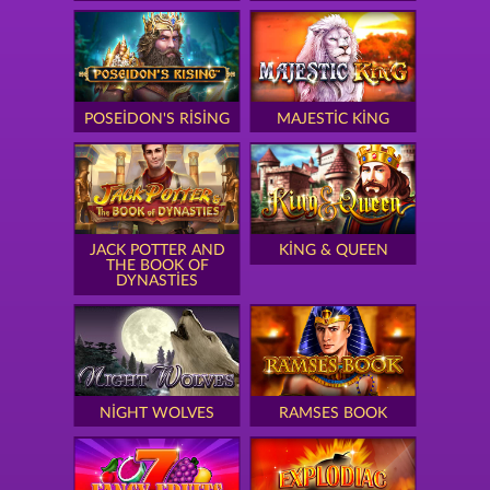
POSEIDON'S RISING
MAJESTIC KING
JACK POTTER AND
KING & QUEEN
THE BOOK OF
DYNASTIES
NIGHT WOLVES
RAMSES BOOK