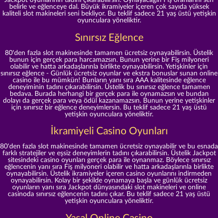
Jackpot oyunlarının tadını çıkarabilirsin. Oynayacağın Fiş oranlarını sen
belirle ve eğlenceye dal. Büyük ikramiyeler içeren çok sayıda yüksek
kaliteli slot makineleri seni bekliyor. Bu teklif sadece 21 yaş üstü yetişkin
oyunculara yöneliktir.
Sınırsız Eğlence
80'den fazla slot makinesinde tamamen ücretsiz oynayabilirsin. Üstelik
bunun için gerçek para harcamazsın. Bunun yerine bir Fiş milyoneri
olabilir ve hatta arkadaşlarınla birlikte oynayabilirsin. Yetişkinler için
sınırsız eğlence - Günlük ücretsiz oyunlar ve ekstra bonuslar sunan online
casino ile bu mümkün! Bunların yanı sıra AAA kalitesinde eğlence
deneyiminin tadını çıkarabilirsin. Üstelik bu sınırsız eğlence tamamen
bedava. Burada herhangi bir gerçek para ile oynamazsın ve bundan
dolayı da gerçek para veya ödül kazanamazsın. Bunun yerine yetişkinler
için sınırsız bir eğlence deneyimlersin. Bu teklif sadece 21 yaş üstü
yetişkin oyunculara yöneliktir.
İkramiyeli Casino Oyunları
80'den fazla slot makinesinde tamamen ücretsiz oynayabilir ve bu esnada
farklı stratejiler ve eşsiz deneyimlerin tadını çıkarabilirsin. Üstelik Jackpot
sitesindeki casino oyunları gerçek para ile oynanmaz. Böylece sınırsız
eğlencenin yanı sıra Fiş milyoneri olabilir ve hatta arkadaşlarınla birlikte
oynayabilirsin. Üstelik ikramiyeler içeren casino oyunlarını indirmeden
oynayabilirsin. Kolay bir şekilde oynamaya başla ve günlük ücretsiz
oyunların yanı sıra Jackpot dünyasındaki slot makineleri ve online
casinoda sınırsız eğlencenin tadını çıkar. Bu teklif sadece 21 yaş üstü
yetişkin oyunculara yöneliktir.