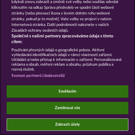
kdykoli znovu zobrazit a změnit své volby nebo souhlas odvolat
kliknutím na odkaz Správa předvoleb ve spodní části webové
Podat Žádost o Odstoupení
stránky [nebo plovoucí ikona v levém dolním rohu webové
stránky, pokud je to možné]. Vaše volby se projeví v našem
Internetová stránka. Další podrobnosti naleznete v našich
Zásadách ochrany osobních údajů.
Společně s našimi partnery zpracováváme údaje s tímto
cílem:
Sociální kasinové hry jsou určeny výhradně k
zábavním účelům a nemají vůbec žádný vliv na
Používání přesných údajů o geografické poloze. Aktivní
vyhledávání identifikačních údajů v rámci vlastností zařízení.
možné budoucí úspěchy v oblasti hazardu se
Ukládání a/nebo přístup k informacím v zařízení. Personalizovaná
skutečnými penězi.
reklama a obsah, měření reklam a obsahu, průzkum publika a
©2026 Whow Games GmbH
rozvoj služeb.
Seznam partnerů (dodavatelů)
Souhlasím
Zamítnout vše
Zobrazit účely