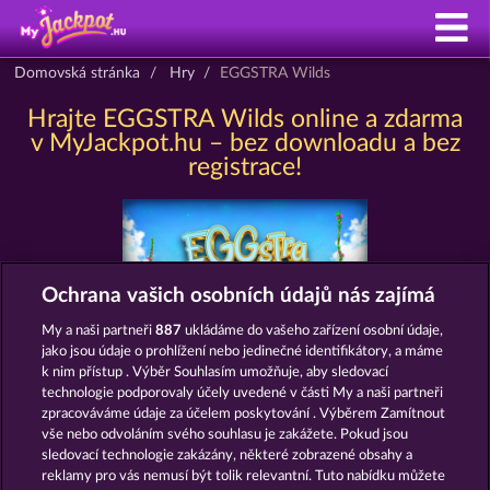
Domovská stránka
Hry
EGGSTRA Wilds
Hrajte EGGSTRA Wilds online a zdarma
v MyJackpot.hu – bez downloadu a bez
registrace!
Ochrana vašich osobních údajů nás zajímá
My a naši partneři
887
ukládáme do vašeho zařízení osobní údaje,
jako jsou údaje o prohlížení nebo jedinečné identifikátory, a máme
k nim přístup . Výběr Souhlasím umožňuje, aby sledovací
Podmínky
Prohlášení o ochraně údajů
technologie podporovaly účely uvedené v části My a naši partneři
zpracováváme údaje za účelem poskytování . Výběrem Zamítnout
Kontakt
Společnost
Časté dotazy
vše nebo odvoláním svého souhlasu je zakážete. Pokud jsou
sledovací technologie zakázány, některé zobrazené obsahy a
Partnerský program
Facebook
reklamy pro vás nemusí být tolik relevantní. Tuto nabídku můžete