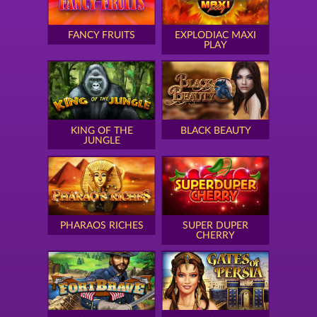
FANCY FRUITS
EXPLODIAC MAXI
PLAY
KING OF THE
BLACK BEAUTY
JUNGLE
PHARAOS RICHES
SUPER DUPER
CHERRY