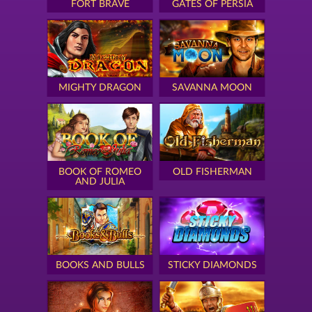
FORT BRAVE
GATES OF PERSIA
MIGHTY DRAGON
SAVANNA MOON
BOOK OF ROMEO
OLD FISHERMAN
AND JULIA
BOOKS AND BULLS
STICKY DIAMONDS