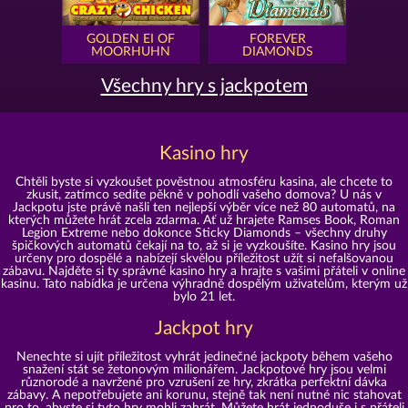
GOLDEN EI OF
FOREVER
MOORHUHN
DIAMONDS
Všechny hry s jackpotem
Kasino hry
Chtěli byste si vyzkoušet pověstnou atmosféru kasina, ale chcete to
zkusit, zatímco sedíte pěkně v pohodlí vašeho domova? U nás v
Jackpotu jste právě našli ten nejlepší výběr více než 80 automatů, na
kterých můžete hrát zcela zdarma. Ať už hrajete Ramses Book, Roman
Legion Extreme nebo dokonce Sticky Diamonds – všechny druhy
špičkových automatů čekají na to, až si je vyzkoušíte. Kasino hry jsou
určeny pro dospělé a nabízejí skvělou příležitost užít si nefalšovanou
zábavu. Najděte si ty správné kasino hry a hrajte s vašimi přáteli v online
kasinu. Tato nabídka je určena výhradně dospělým uživatelům, kterým už
bylo 21 let.
Jackpot hry
Nenechte si ujít příležitost vyhrát jedinečné jackpoty během vašeho
snažení stát se žetonovým milionářem. Jackpotové hry jsou velmi
různorodé a navržené pro vzrušení ze hry, zkrátka perfektní dávka
zábavy. A nepotřebujete ani korunu, stejně tak není nutné nic stahovat