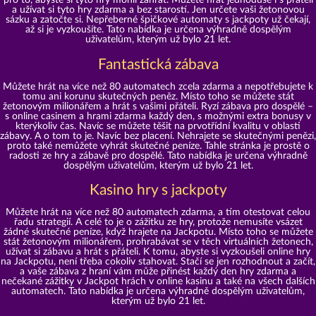
pro to, abyste si tyto hry mohli zahrát. Můžete hrát jednoduše i s přáteli
a užívat si tyto hry zdarma a bez starostí. Jen určete vaši žetonovou
sázku a zatočte si. Nepřeberné špičkové automaty s jackpoty už čekají,
až si je vyzkoušíte. Tato nabídka je určena výhradně dospělým
uživatelům, kterým už bylo 21 let.
Fantastická zábava
Můžete hrát na více než 80 automatech zcela zdarma a nepotřebujete k
tomu ani korunu skutečných peněz. Místo toho se můžete stát
žetonovým milionářem a hrát s vašimi přáteli. Ryzí zábava pro dospělé –
s online casinem a hrami zdarma každý den, s možnými extra bonusy v
kterýkoliv čas. Navíc se můžete těšit na prvotřídní kvalitu v oblasti
zábavy. A o tom to je. Navíc bez placení. Nehrajete se skutečnými penězi,
proto také nemůžete vyhrát skutečné peníze. Tahle stránka je prostě o
radosti ze hry a zábavě pro dospělé. Tato nabídka je určena výhradně
dospělým uživatelům, kterým už bylo 21 let.
Kasino hry s jackpoty
Můžete hrát na více než 80 automatech zdarma, a tím otestovat celou
řadu strategií. A celé to je o zážitku ze hry, protože nemusíte vsázet
žádné skutečné peníze, když hrajete na Jackpotu. Místo toho se můžete
stát žetonovým milionářem, prohrabávat se v těch virtuálních žetonech,
užívat si zábavu a hrát s přáteli. K tomu, abyste si vyzkoušeli online hry
na Jackpotu, není třeba cokoliv stahovat. Stačí se jen rozhodnout a začít,
a vaše zábava z hraní vám může přinést každý den hry zdarma a
nečekané zážitky v Jackpot hrách v online kasinu a také na všech dalších
automatech. Tato nabídka je určena výhradně dospělým uživatelům,
kterým už bylo 21 let.