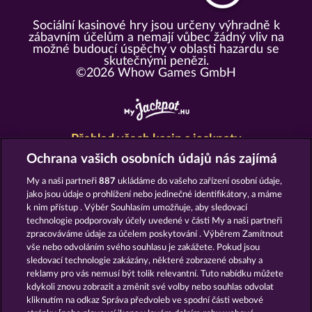
Sociální kasinové hry jsou určeny výhradně k
zábavním účelům a nemají vůbec žádný vliv na
možné budoucí úspěchy v oblasti hazardu se
skutečnými penězi.
©2026 Whow Games GmbH
Přehled všech kasin s jackpoty
Ochrana vašich osobních údajů nás zajímá
https://www.myjackpot.com/cs
My a naši partneři
887
ukládáme do vašeho zařízení osobní údaje,
https://www.myjackpot.dk
jako jsou údaje o prohlížení nebo jedinečné identifikátory, a máme
k nim přístup . Výběr Souhlasím umožňuje, aby sledovací
https://www.jackpot.de
technologie podporovaly účely uvedené v části My a naši partneři
zpracováváme údaje za účelem poskytování . Výběrem Zamítnout
https://www.jackpot.at
vše nebo odvoláním svého souhlasu je zakážete. Pokud jsou
sledovací technologie zakázány, některé zobrazené obsahy a
https://www.myjackpot.co.uk
reklamy pro vás nemusí být tolik relevantní. Tuto nabídku můžete
kdykoli znovu zobrazit a změnit své volby nebo souhlas odvolat
https://www.myjackpot.com/en
kliknutím na odkaz Správa předvoleb ve spodní části webové