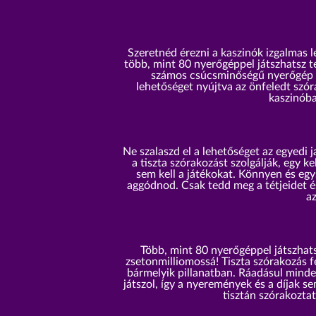
Szeretnéd érezni a kaszinók izgalmas 
több, mint 80 nyerőgéppel játszhatsz 
számos csúcsminőségű nyerőgép vá
lehetőséget nyújtva az önfeledt szór
kaszinóba
Ne szalaszd el a lehetőséget az egyedi 
a tiszta szórakozást szolgálják, egy k
sem kell a játékokat. Könnyen és egy
aggódnod. Csak tedd meg a tétjeidet és
az
Több, mint 80 nyerőgéppel játszhatsz
zsetonmilliomossá! Tiszta szórakozás f
bármelyik pillanatban. Ráadásul minde
játszol, így a nyeremények és a díjak s
tisztán szórakoztat