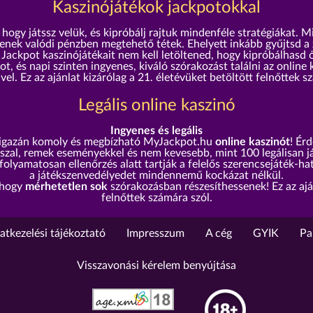
Kaszinójátékok jackpotokkal
hogy játssz velük, és kipróbálj rajtuk mindenféle stratégiákat. 
enek valódi pénzben megtehető tétek. Ehelyett inkább gyűjtsd a 
A Jackpot kaszinójátékait nem kell letöltened, hogy kipróbálhasd 
t, és napi szinten ingyenes, kiváló szórakozást találni az online
el. Ez az ajánlat kizárólag a 21. életévüket betöltött felnőttek s
Legális online kaszinó
Ingyenes és legális
z igazán komoly és megbízható MyJackpot.hu
online kaszinót
! Ér
zal, remek eseményekkel és nem kevesebb, mint 100 legálisan já
olyamatosan ellenőrzés alatt tartják a felelős szerencsejáték-ha
a játékszenvedélyedet mindennemű kockázat nélkül.
, hogy
mérhetetlen sok
szórakozásban részesíthessenek! Ez az aján
felnőttek számára szól.
atkezelési tájékoztató
Impresszum
A cég
GYIK
Pa
Visszavonási kérelem benyújtása