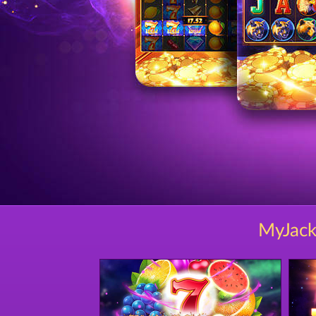
MyJackp