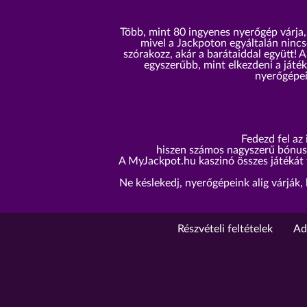
Több, mint 80 ingyenes nyerőgép várja, 
mivel a Jackpoton egyáltalán nincs
szórakozz, akár a barátaiddal együtt! 
egyszerűbb, mint elkezdeni a játéko
nyerőgépeiv
Fedezd fel a
hiszen számos nagyszerű bónuss
A MyJackpot.hu kaszinó összes játékát f
Ne késlekedj, nyerőgépeink alig várják
Részvételi feltételek
Ad