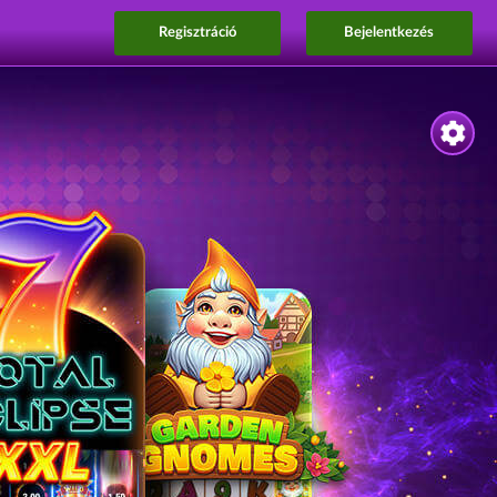
Regisztráció
Bejelentkezés