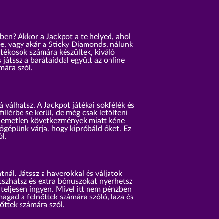
ben? Akkor a Jackpot a te helyed, ahol
e, vagy akár a Sticky Diamonds, nálunk
tékosok számára készültek, kiváló
játssz a barátaiddal együtt az online
mára szól.
 válhatsz. A Jackpot játékai sokfélék és
illérbe se kerül, de még csak letölteni
kellemetlen következmények miatt kéne
rőgépünk várja, hogy kipróbáld őket. Ez
ól.
tnál. Játssz a haverokkal és váljatok
átszhatsz és extra bónuszokat nyerhetsz
teljesen ingyen. Mivel itt nem pénzben
magad a felnőttek számára szóló, laza és
nőttek számára szól.