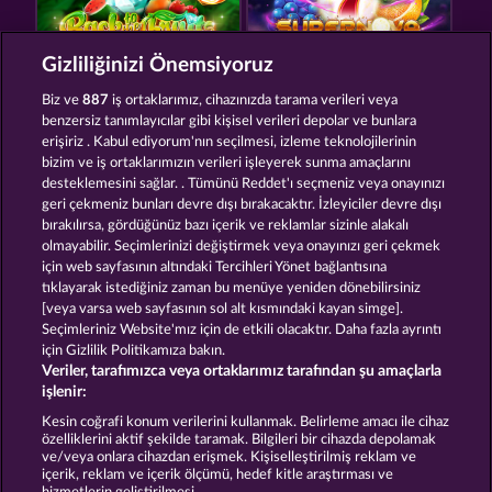
Gizliliğinizi Önemsiyoruz
BACK TO THE FRUITS ROAR
7 SUPERNOVA FRUITS
Biz ve
887
iş ortaklarımız, cihazınızda tarama verileri veya
benzersiz tanımlayıcılar gibi kişisel verileri depolar ve bunlara
erişiriz . Kabul ediyorum'nın seçilmesi, izleme teknolojilerinin
bizim ve iş ortaklarımızın verileri işleyerek sunma amaçlarını
desteklemesini sağlar. . Tümünü Reddet'ı seçmeniz veya onayınızı
geri çekmeniz bunları devre dışı bırakacaktır. İzleyiciler devre dışı
bırakılırsa, gördüğünüz bazı içerik ve reklamlar sizinle alakalı
olmayabilir. Seçimlerinizi değiştirmek veya onayınızı geri çekmek
MAAAX DIAMONDS
FRUITS & WILDS 2
için web sayfasının altındaki Tercihleri Yönet bağlantısına
tıklayarak istediğiniz zaman bu menüye yeniden dönebilirsiniz
[veya varsa web sayfasının sol alt kısmındaki kayan simge].
Hüküm ve Koşullar
Gizlilik Beyanı
Künye
Seçimleriniz Website'mız için de etkili olacaktır. Daha fazla ayrıntı
için Gizlilik Politikamıza bakın.
Veriler, tarafımızca veya ortaklarımız tarafından şu amaçlarla
Şirket
SSS
Ortaklık programı
Facebook
işlenir:
İptal talebini gönder
Kesin coğrafi konum verilerini kullanmak. Belirleme amacı ile cihaz
özelliklerini aktif şekilde taramak. Bilgileri bir cihazda depolamak
ve/veya onlara cihazdan erişmek. Kişiselleştirilmiş reklam ve
içerik, reklam ve içerik ölçümü, hedef kitle araştırması ve